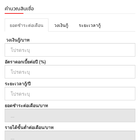
- Asiatique : 3 กม.
คำนวณสินเชื่อ
พิกัด: http://maps.google.com/maps?q=13.707402,100.496240
ยอดชำระต่อเดือน
วงเงินกู้
ระยะเวลากู้
ติดต่อ
คุณกุ้ง
วงเงินกู้/บาท
Tel : 098-268-1968
Admin
อัตราดอกเบี้ยต่อปี (%)
Tel: 063-492-4632
Line ID : @assetx.p
Email : Adm.assetx@gmail.com
ระยะเวลากู้/ปี
ยอดชำระต่อเดือน/บาท
รายได้ขั้นต่ำต่อเดือน/บาท