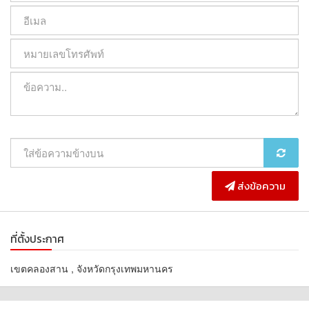
:: สิ่งอำนวยความสะดวก ::
- Lobby
- สระว่ายน้ำ
- สวนริมน้ำพร้อมพื้นที่นั่งพักผ่อน
- สวนลอยฟ้า
- ห้องฟิตเนส
- ซาวน่า
- Lounge
- Meeting room
- Game room
- Auto Parking
- กล้องวงจรปิด
ส่งข้อความ
- Access Card Control
- รปภ. 24 ชม.
ที่ตั้งประกาศ
:: สถานที่ใกล้เคียง ::
- SENA fest : 1.9 กม.
เขตคลองสาน , จังหวัดกรุงเทพมหานคร
- ICONsiam : 2.6 กม.
- The Mall ท่าพระ : 2.7 กม.
- ตลาดเจริญรัถ : 3 กม.