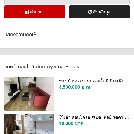
คำนวณ
ล้างข้อมูล
แสดงความคิดเห็น
แนะนำ คอนโดมิเนียม, กรุงเทพมหานคร
ขาย บ้านนวธารา คอนโดมิเนียม ตึก E ชั้น 2 ห้อง 904-29 ติดสระว่ายน้ำ
3,500,000 บาท
ให้เช่า คอนโด เอ สเปซ เพลย์ รัชดา-สุทธิสาร ใกล้MRT สุทธิสาร 1 ห้องนอน 34 ตร.ม. เฟอร์ครบ พร้อมอยู่ เหมาะอยู่อาศัยและชาวต่างชาติ เช่า 10000 บา
10,000 บาท