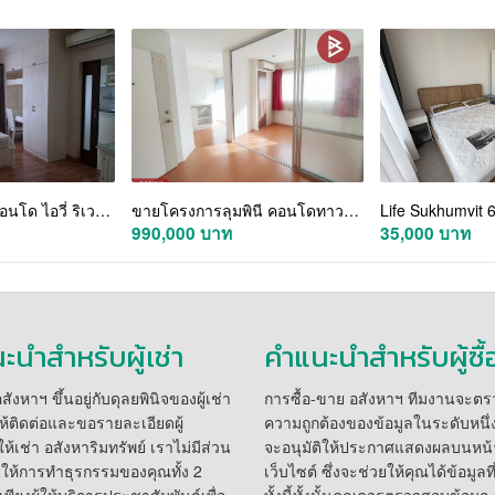
CM04427 ขาย คอนโด ไอวี่ ริเวอร์ ราษฎร์บูรณะ Ivy River Ratburana ถนนราษฎร์บูรณะ
ขายโครงการลุมพินี คอนโดทาวน์ รามอินทรา-ลาดปลาเค้า2 (Lumpini Condo Town Raminthra-Latplakhao2)
990,000 บาท
35,000 บาท
ะนำสำหรับผู้เช่า
คำแนะนำสำหรับผู้ซื้
ังหาฯ ขึ้นอยู่กับดุลยพินิจของผู้เช่า
การซื้อ-ขาย อสังหาฯ ทีมงานจะต
้ติดต่อและขอรายละเอียดผู้
ความถูกต้องของข้อมูลในระดับหนึ่ง 
้เช่า อสังหาริมทรัพย์ เราไม่มีส่วน
จะอนุมัติให้ประกาศแสดงผลบนหน้
องให้การทำธุรกรรมของคุณทั้ง 2
เว็บไซต์ ซึ่งจะช่วยให้คุณได้ข้อมูลที