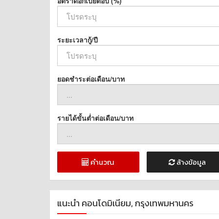
อัตราดอกเบี้ยต่อปี (%)
ระยะเวลากู้/ปี
ยอดชำระต่อเดือน/บาท
รายได้ขั้นต่ำต่อเดือน/บาท
คำนวณ
ล้างข้อมูล
แนะนำ คอนโดมิเนียม, กรุงเทพมหานคร