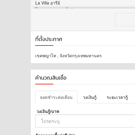
La Villa อารีย์
โรงพยาบาลพญาไท2
สวนจตุจักร
พิกัด: http://maps.google.com/maps?q=13.775817,
ราคา: 26,000 บาทต่อเดือน
ที่ตั้งประกาศ
สนใจติดต่อ: BTL ESTATE AGENTS 0657095999
เขตพญาไท , จังหวัดกรุงเทพมหานคร
Line: https://lin.ee/aeKXSB3
LINE ID: @379zvtrk
Tel./Whatsapp: +66-65-709-5999,+66-81-456-1326
Email: btlestateagents@gmail.com
คำนวณสินเชื่อ
ยอดชำระต่อเดือน
วงเงินกู้
ระยะเวลากู้
วงเงินกู้/บาท