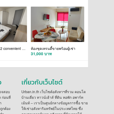
Life Sukhumvit 62 convenient 21st floor BTS BangChak
ห้องชุดเทรนดี้ขายพร้อมผู้เช่า
31,000 บาท
อ
เกี่ยวกับเว็บไซต์
รวจสอบ
Urban.in.th เว็บไซต์อสังหาฯที่รวม คอนโด
ก่อนที่
บ้านเดี่ยว ทาวน์เฮ้าส์ ที่ดิน หอพัก อพาร์ท
า
เม้นท์ – เราเป็นศูนย์กลางข้อมูลการซื้อ ขาย
่ถูกต้อง
ให้เช่าอสังหาริมทรัพย์ในประเทศไทย ซึ่ง