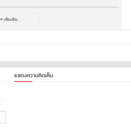
เพิ่มเติม..
100.544576
แสดงความคิดเห็น