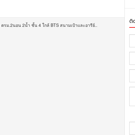
ติ
รม.2นอน 2น้ำ ชั้น 4 ใกล้ BTS สนามเป้าและอารีย์..