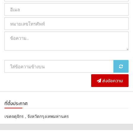
ติดตามความรู้เรื่องอสังหาริมทรัพย์ ได้ที่
tiktok : อสังหาชิ้นโบว์แดง
https://vm.tiktok.com/ZMjPjQ37p/
www.emperorlandgroup.com
#อสังหาชิ้นโบว์แดงนายหน้าอสังหา
#อสังหาชิ้นโบว์แดงลงทุนอสังหา
#นายหน้าอสังหา
#รับขายฝากจำนองอสังหา
#อสังหาชิ้นโบว์แดง
ส่งข้อความ
ที่ตั้งประกาศ
เขตจตุจักร , จังหวัดกรุงเทพมหานคร