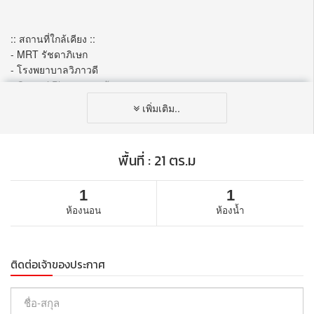
:: สถานที่ใกล้เคียง ::
- MRT รัชดาภิเษก
- โรงพยาบาลวิภาวดี
- Central Plaza ลาดพร้าว
- มหาวิทยาลัยราชภัฏจันทรเกษม
เพิ่มเติม..
พิกัด: http://maps.google.com/maps?
q=13.7963941437543,100.5645013380355
พื้นที่ : 21 ตร.ม
ราคา: 1,800,000 บาท
1
1
สนใจติดต่อ: อสังหาชิ้นโบว์แดง 0656978969
ห้องนอน
ห้องน้ำ
Line: @emperor_landgroup
(มี @ นำหน้าด้วยนะคร้าา)​
https://lin.ee/ZkirXeL
ติดต่อเจ้าของประกาศ
สนใจรายละเอียดการทำขายฝาก/จำนอง
https://www.landtoloan.net/