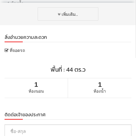
- 1 ห้องน้ำ
- 1 ห้องรับแขก
เพิ่มเติม..
- 1 ห้องครัว
- 2 ที่จอดรถ
- บรรยากาศร่มรื่น น่าอยู่ เป็นส่วนตัว
สิ่งอำนวยความสะดวก
ฟรี!! Wi-Fi
ฟรี!! ค่าน้ำ
ที่จอดรถ
ฟรี!! ทำความสะอาดเดือนละ 1 ครั้ง
***ไม่รับสัตว์เลี้ยง***
พื้นที่ : 44 ตร.ว
ที่ตั้ง : หมู่ที่ 5 ต.ราไวย์ อ.เมือง จ.ภูเก็ต 83130
สถานที่สำคัญใกล้เคียง
1
1
• ปากซอยมี 7-Eleven
ห้องนอน
ห้องน้ำ
• โรงพยาบาลสัตว์
• ใกล้หาดราไวย์ 8 นาที
• แม็คโคร ราไวย์2, MR.DIY
• แหลมพรหมเทพ, หาดยะนุ้ย, หาดในหาน
ติดต่อเจ้าของประกาศ
• มาร์เก็ตวิลเลจ โฮมโปร ภูเก็ต ฉลอง
• โรงพยาบาลฉลอง