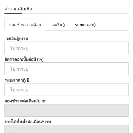
- Land size : 44 sq.wah
- 1 bedroom
คำนวณสินเชื่อ
- 1 bathroom
- 1 living room
ยอดชำระต่อเดือน
วงเงินกู้
ระยะเวลากู้
- 1 kitchen
- 2 parking spaces
วงเงินกู้/บาท
- Peaceful, private, and pleasant atmosphere
Free of charge
Free!! Wi-Fi
อัตราดอกเบี้ยต่อปี (%)
Free!! Water bill
Free!! House cleaning once per month
***No pets allowed***
ระยะเวลากู้/ปี
Location :
Moo 5, Rawai Subdistrict, Mueang Phuket District, Phuket 83130
ยอดชำระต่อเดือน/บาท
Nearby Places
• 7-Eleven at the entrance of the alley
• Animal hospital
• Rawai Beach – 8 minutes
รายได้ขั้นต่ำต่อเดือน/บาท
• Makro Rawai 2, MR.DIY