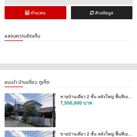
• Promthep Cape, Ya Nui Beach, Nai Harn Beach
• Market Village, HomePro Phuket Chalong
คำนวณ
ล้างข้อมูล
• Chalong Hospital
Rental Price
35,000 THB per month
แสดงความคิดเห็น
(1-year contract)
Move-in Terms
2 months’ security deposit
1 month’s rent in advance
For more information or to schedule a viewing, please contact:
0922497834 (Khun Khamin)
แนะนำ บ้านเดี่ยว, ภูเก็ต
Line ID : nongyok34
WhatsApp : +66922497834
ขายบ้านเดี่ยว 2 ชั้น หลังใหญ่ พื้นที่เยอะ หมู่บ้านโฮปแลนด์ กะทู้ ภูเก็ต 83 ตารางวา (พื้นที่ใช้สอยเยอะมาก)
7,500,000 บาท
ขายบ้านเดี่ยว 2 ชั้น หลังใหญ่ พื้นที่เยอะ หมู่บ้านโฮปแลนด์ กะทู้ ภูเก็ต