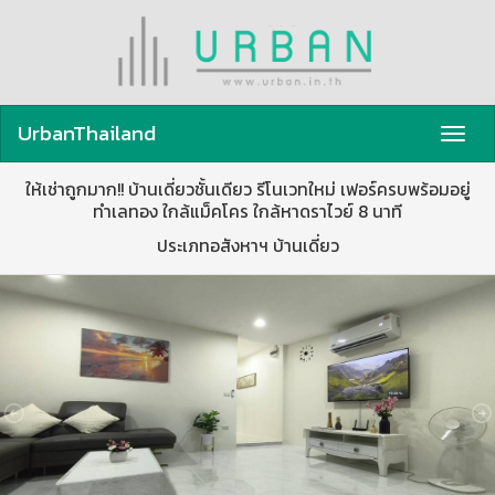
UrbanThailand
Toggl
navig
ให้เช่าถูกมาก!! บ้านเดี่ยวชั้นเดียว รีโนเวทใหม่ เฟอร์ครบพร้อมอยู่
ทำเลทอง ใกล้แม็คโคร ใกล้หาดราไวย์ 8 นาที
ประเภทอสังหาฯ บ้านเดี่ยว