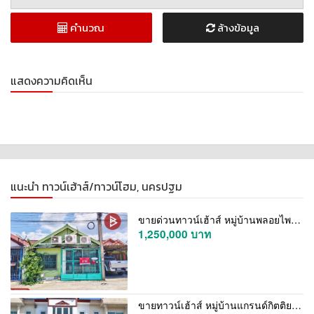
คำนวณ
ล้างข้อมูล
แสดงความคิดเห็น
แนะนำ ทาวน์เฮ้าส์/ทาวน์โฮม, นครปฐม
ขายด่วนทาวน์เฮ้าส์ หมู่บ้านพลอยไพลิน นครปฐม
1,250,000 บาท
ขายทาวน์เฮ้าส์ หมู่บ้านแกรนด์กิตติยา พุทธมณฑลสาย 4-ศาลายา นครปฐม