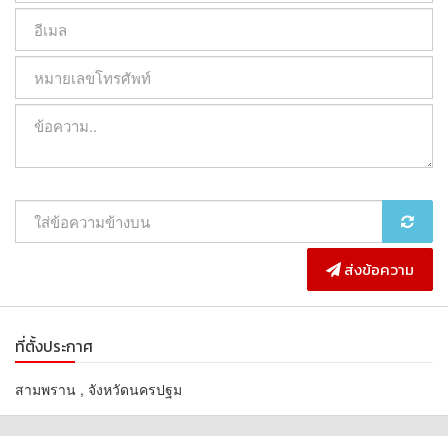
**เรามีบริการจัดสินเชื่อให้ฟรี พร้อมยินดีให้คำปรึกษา มีให้เลือกทุก
ธนาคาร**
**พร้อมอัตราดอกเบี้ยพิเศษ และ วงเงินสูงสุด 90-100% ของราคา
ประเมิน**
สนใจสอบถามข้อมูลเพิ่มเติม หรือ นัดชมบ้านได้ที่
Tel : 0970949947 แจ็ค (รหัสตัวแทน 5463)
Line ID : jacky099
Tel : 0949636936 ติ๊ก (รหัสตัวแทน 5463-1)
Line ID : tik_arunrat
Callcenter : 02-047-4282
ส่งข้อความ
สนใจดูทรัพย์อื่นๆ เพิ่มเติม มากกว่า 3,000 รายการ
www.tb.co.th
The Best Property Agent CO,.LTD. ผู้นำด้านธุรกิจนายหน้า ตัวแทน
ที่ตั้งประกาศ
อสังหาริมทรัพย์ครบวงจร ด้วยความเป็นมืออาชีพ ใช้เทคโนโลยี และ
นวัตกรรมที่สร้างสรรค์ เพื่อส่งมอบบริการที่ดีที่สุดเพื่อคุณ ให้บริการ
สามพราน , จังหวัดนครปฐม
ด้าน ซื้อ ขาย เช่า อสังหาริมทรัพย์