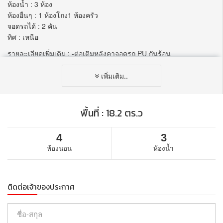
ห้องน้ำ : 3 ห้อง
ห้องอื่นๆ : 1 ห้องโถง1 ห้องครัว
จอดรถได้ : 2 คัน
ทิศ : เหนือ
รายละเอียดเพิ่มเติม : -ต่อเติมหลังคาจอดรถ PU กันร้อน
-โครงสร้างลงเสาเข็ม
-เดินระบบวงจร 2 สำหรับรถยนต์ไฟฟ้าไว้แล้ว
เพิ่มเติม..
ส่วนกลางครบ
-รปภ.
-สระว่ายน้ำ
พื้นที่ : 18.2 ตร.ว
-ฟิตเนส
-สนามเด็กเล่น
4
3
สถานที่ใกล้เคียง
ห้องนอน
ห้องน้ำ
-วัดไร่ขิง 3 กม.
-โรงพยาบาลสามพราน 3.7 กม.
-เซ็นทรัล ศาลายา 11 กม.
ติดต่อเจ้าของประกาศ
ราคา : 2,690,000 บาท
ลิงค์แผนที่ : https://maps.google.com/?
q=13.73564995,100.27520188