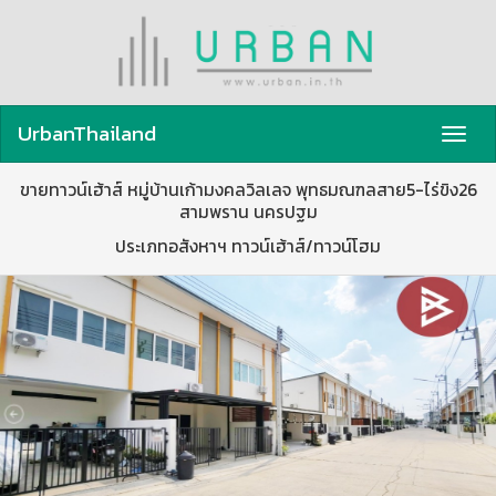
UrbanThailand
Toggl
navig
ขายทาวน์เฮ้าส์ หมู่บ้านเก้ามงคลวิลเลจ พุทธมณฑลสาย5-ไร่ขิง26
สามพราน นครปฐม
ประเภทอสังหาฯ ทาวน์เฮ้าส์/ทาวน์โฮม