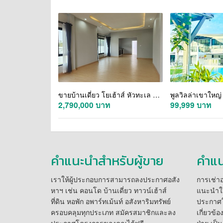
ขายบ้านเดี่ยว โยเฮ้าส์ หัวทะเล โคราช | แปลงมุม 79.5 ตร.วา ใกล้สารสาสน์
2,790,000 บาท
99,999 บาท
คำแนะนำสำหรับผู้ขาย
คำแน
เราให้ผู้ประกอบการสามารถลงประกาศอสัง
การเช่าอส
หาฯ เช่น คอนโด บ้านเดี่ยว ทาวน์เฮ้าส์
แนะนำให
ที่ดิน หอพัก อพาร์ทเม้นท์ อสังหาริมทรัพย์
ประกาศให
ครอบคลุมทุกประเภท สมัครสมาชิกและลง
เกี่ยวข้