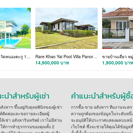
พูลวิลล่าเขาใหญ่ วัดหนองตะกู 1 กม. คฤหาสน์ 2ชั้น 4-5 นอน 5 น้ำ ขนงพระ ปากช่อง ใกล้ตลาดสดขนงพระ 900 ม. และ ที่ดิน 2 ไร่ 800 ตร.ม.
Rare Khao Yai Pool Villa Panoramic views, 2 villas, pet-friendly. Turnkey Airbnb ready for 14.9M THB. Don t miss out
14,900,000 บาท
1,900,000 บาท
ะนำสำหรับผู้เช่า
คำแนะนำสำหรับผู้ซื้
ังหาฯ ขึ้นอยู่กับดุลยพินิจของผู้เช่า
การซื้อ-ขาย อสังหาฯ ทีมงานจะต
้ติดต่อและขอรายละเอียดผู้
ความถูกต้องของข้อมูลในระดับหนึ่ง 
้เช่า อสังหาริมทรัพย์ เราไม่มีส่วน
จะอนุมัติให้ประกาศแสดงผลบนหน้
องให้การทำธุรกรรมของคุณทั้ง 2
เว็บไซต์ ซึ่งจะช่วยให้คุณได้ข้อมูลที