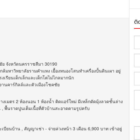
ติ
คชัย จังหวัดนครราชสีมา 30190
่ใกล้มหาวิทยาลัยรามคำแหง เยื้องหนองโสนทำเครื่องปั้นดินเผา อยู่
งเรียนเด็กเล็กและเด็กโตไม่ไกลมากนัก
งงานคาร์กิลล์และตัวเมืองโชคชัย
ตารางเมตร 2 ห้องนอน 1 ห้องน้ำ ติดแอร์ใหม่ มีเหล็กดัดมุ้งลวดชั้นล่าง
าน , พื้นราดปูนเต็มเนื้อที่ตัวบ้านสะอาดตามรูปครับ
ยนบ้าน , สัญญาเช่า - จ่ายล่วงหน้า 3 เดือน 6,900 บาท เข้าอยู่