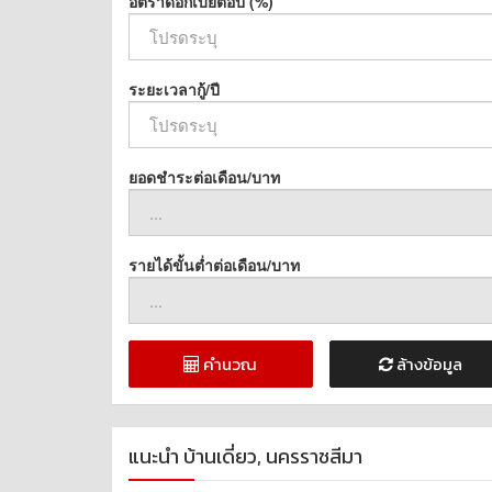
อัตราดอกเบี้ยต่อปี (%)
ระยะเวลากู้/ปี
ยอดชำระต่อเดือน/บาท
รายได้ขั้นต่ำต่อเดือน/บาท
คำนวณ
ล้างข้อมูล
แนะนำ บ้านเดี่ยว, นครราชสีมา