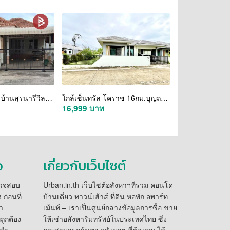
ขายบ้านเดี่ยว หมู่บ้านสุรนารีวิลล์ นครราชสีมา
ใกล้เซ็นทรัล โคราช 16กม.บุญถาวร โคราช 2.7กม. บ้านเดี่ยวชั้นเดียวหัวมุม 3 นอน 2 น้ำ 72ตร.ว. 280ตร.ม.โซนจอหอ ใกล้รร.สุรนารีวิทยา 2.5 กม.
16,999 บาท
อ
เกี่ยวกับเว็บไซต์
รวจสอบ
Urban.in.th เว็บไซต์อสังหาฯที่รวม คอนโด
ก่อนที่
บ้านเดี่ยว ทาวน์เฮ้าส์ ที่ดิน หอพัก อพาร์ท
า
เม้นท์ – เราเป็นศูนย์กลางข้อมูลการซื้อ ขาย
่ถูกต้อง
ให้เช่าอสังหาริมทรัพย์ในประเทศไทย ซึ่ง