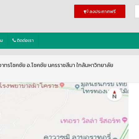
ลงประกาศฟรี
าม
ติดต่อเรา
ื้ออาทรโชคชัย อ.โชคชัย นครราชสีมา ใกล้มหาวิทยาลัย