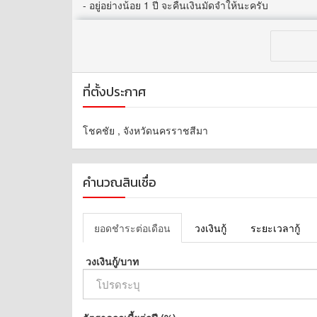
- อยู่อย่างน้อย 1 ปี จะคืนเงินมัดจำให้นะครับ
สนใจติดต่อ
สุเทพ 086-6675297
วาสนา 083-7727472 // 080-6354406
ที่ตั้งประกาศ
โชคชัย , จังหวัดนครราชสีมา
คำนวณสินเชื่อ
ยอดชำระต่อเดือน
วงเงินกู้
ระยะเวลากู้
วงเงินกู้/บาท