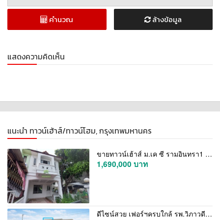
คำนวณ
ล้างข้อมูล
แสดงความคิดเห็น
แนะนำ ทาวน์เฮ้าส์/ทาวน์โฮม, กรุงเทพมหานคร
ขายทาวน์เฮ้าส์ ม.เค ซี รามอินทรา1 KC Ramintra1 หทัยราษฎร์ 39 เนื้อที่ 25.60 ตร.ว แปลงริม ทำเลดี ราคาต่อรองได้
1,690,000 บาท
ดีไซน์สวย เฟอร์ฯครบใกล้ รพ.วิภาวดี 800ม.24ตร.วา. 290ตร.ม. ทาวน์เฮ้าส์ 3 ชั้น ม.เกษตรศาสตร์ 900 ม. 3นอน 3น้ำ