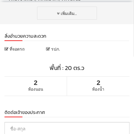
– รพ.นพรัตน์
เพิ่มเติม..
– สำนักงานเขตคลองสามวา
– แฟชั่นไอส์แลนด์, พรอมานาด, แม็กซ์แวลูปัญญาอินทรา
สิ่งอำนวยความสะดวก
– สนามกอล์ฟปัญญา
การเดินทาง
ที่จอดรถ
รปภ.
– ตั้งบน ถ.รามอินทรา
พื้นที่ : 20 ตร.ว
– เชื่อมต่อ ถ.พระยาสุเรนทร์
– ใกล้ทางด่วนรามอินทรา-อาจณรงค์
2
2
– ใกล้รถไฟฟ้าสายสีชมพูสถานีบางชัน
ห้องนอน
ห้องน้ำ
สอบถามข้อมูลเพิ่มเติมหรือนัดชมสถานที่ติดต่อ
ติดต่อเจ้าของประกาศ
คุณดนุชภร(ก็อท) โทร : 081-937-3268 ไลน์ไอดี : CCLUB15
ติดตามทรัพย์อัปเดทใหม่ของ Topbroker Topbaan ได้ที่
www.topbaan.com