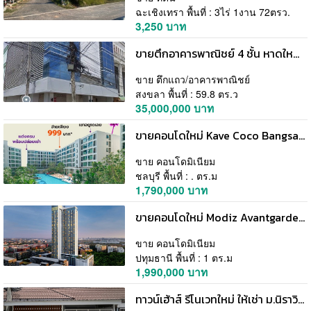
ฉะเชิงเทรา พื้นที่ : 3ไร่ 1งาน 72ตรว.
3,250 บาท
ขายตึกอาคารพาณิชย์ 4 ชั้น หาดใหญ่ สงขลา ทำเลดี ใจกลางเมือง น้ำไม่เคยท่วม โทร 081-6985117
ขาย ตึกแถว/อาคารพาณิชย์
สงขลา พื้นที่ : 59.8 ตร.ว
35,000,000 บาท
ขายคอนโดใหม่ Kave Coco Bangsaen ติด ม.บูรพา ฟีลรีสอร์ท ใกล้ทะเลบางแสนเพียง 5 นาที โทร 0931681685
ขาย คอนโดมิเนียม
ชลบุรี พื้นที่ : . ตร.ม
1,790,000 บาท
ขายคอนโดใหม่ Modiz Avantgarde ใกล้ ม.ธรรมศาสตร์ รังสิต ดีไซน์ระดับ Hi-End โทร 061-6161426
ขาย คอนโดมิเนียม
ปทุมธานี พื้นที่ : 1 ตร.ม
1,990,000 บาท
ทาวน์เฮ้าส์ รีโนเวทใหม่ ให้เช่า ม.นิราวิลล์ ฝั่งตรงข้าม สวนอุตสาหกรรม จงสถิตย์ ใกล้ซอย บางบอน 5 โทร 0935109099