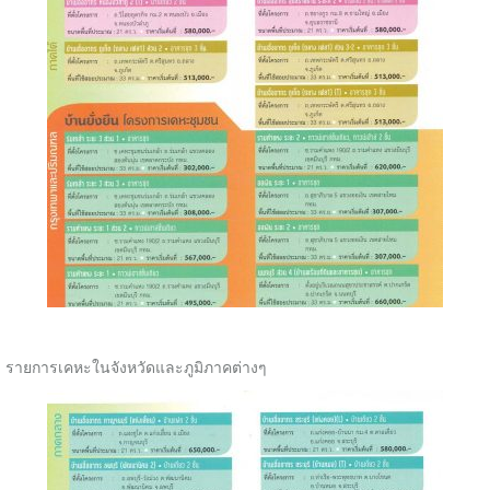
รายการเคหะในจังหวัดและภูมิภาคต่างๆ