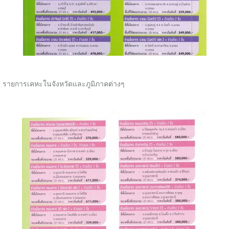
รายการเคหะในจังหวัดและภูมิภาคต่างๆ