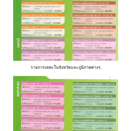
รายการเคหะในจังหวัดและภูมิภาคต่างๆ