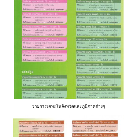
รายการเคหะในจังหวัดและภูมิภาคต่างๆ