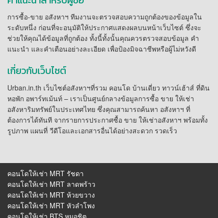
การซื้อ-ขาย อสังหาฯ ทีมงานจะตรวจสอบความถูกต้องของข้อมูลใน
ระดับหนึ่ง ก่อนที่จะอนุมัติให้ประกาศแสดงผลบนหน้าเว็บไซต์ ซึ่งจะ
ช่วยให้คุณได้ข้อมูลที่ถูกต้อง ทั้งนี้ทั้งนั้นคุณควรตรวจสอบข้อมูล คำ
แนะนำ และคำเตือนอย่างละเอียด เพื่อป้องมิจฉาชีพหรือผู้ไม่หวังดี
เกี่ยวกับเว็บไซต์
Urban.in.th เว็บไซต์อสังหาฯที่รวม คอนโด บ้านเดี่ยว ทาวน์เฮ้าส์ ที่ดิน
หอพัก อพาร์ทเม้นท์ – เราเป็นศูนย์กลางข้อมูลการซื้อ ขาย ให้เช่า
อสังหาริมทรัพย์ในประเทศไทย ซึ่งคุณสามารถค้นหา อสังหาฯ ที่
ต้องการได้ทันที จากรายการประกาศซื้อ ขาย ให้เช่าอสังหาฯ พร้อมทั้ง
รูปภาพ แผนที่ วีดีโอและเอกสารอื่นได้อย่างสะดวก รวดเร็ว
คอนโดให้เช่า MRT รัชดา
คอนโดให้เช่า MRT ลาดพร้าว
คอนโดให้เช่า MRT ห้วยขวาง
คอนโดให้เช่า MRT หัวลําโพง
คอนโดให้เช่า BTS หมอชิต