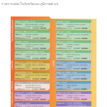
รายการเคหะในจังหวัดและภูมิภาคต่างๆ